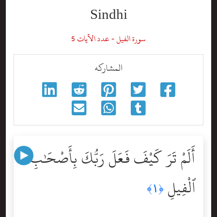
Sindhi
سورة الفيل - عدد الآيات 5
المشاركه
أَلَمْ تَرَ كَيْفَ فَعَلَ رَبُّكَ بِأَصْحَٰبِ
ٱلْفِيلِ
﴿١﴾