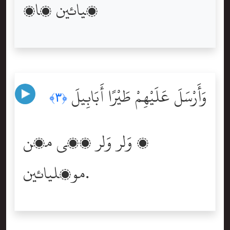
ڪيائين ڇا؟
وَأَرْسَلَ عَلَيْهِمْ طَيْرًا أَبَابِيلَ
﴿٣﴾
۽ وَلر وَلر پکي مٿن
موڪليائين.