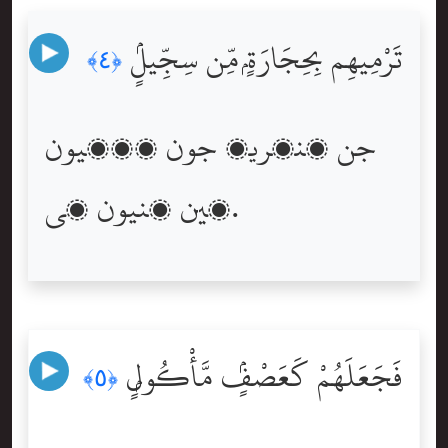
تَرْمِيهِم بِحِجَارَةٍۢ مِّن سِجِّيلٍۢ
﴿٤﴾
جن ڪنڪريٽ جون پھڻيون
کين ھنيون ٿي.
فَجَعَلَهُمْ كَعَصْفٍۢ مَّأْكُولٍۭ
﴿٥﴾