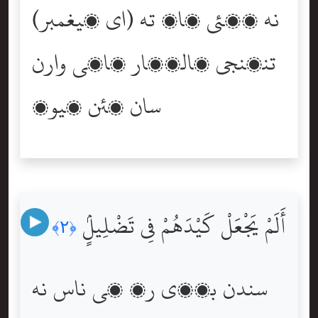
(اي پيغمبر) نه ڏٺئي ڇا؟ ته
تنھنجي پالڻھار ھاٿي وارن
سان ڪئن ڪيو؟
أَلَمْ يَجْعَلْ كَيْدَهُمْ فِى تَضْلِيلٍۢ
﴿٢﴾
سندن بڇڙي رٿ کي ناس نه