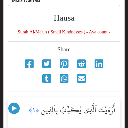
Hausa
Surah Al-Ma'un ( Small Kindnesses ) - Aya count 7
Share
أَرَءَيْتَ ٱلَّذِى يُكَذِّبُ بِٱلدِّينِ
﴿١﴾