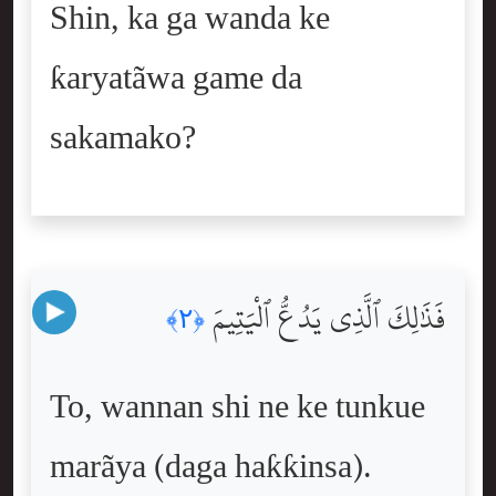
Shin, ka ga wanda ke
ƙaryatãwa game da
sakamako?
فَذَٰلِكَ ٱلَّذِى يَدُعُّ ٱلْيَتِيمَ
﴿٢﴾
To, wannan shi ne ke tunkue
marãya (daga haƙƙinsa).