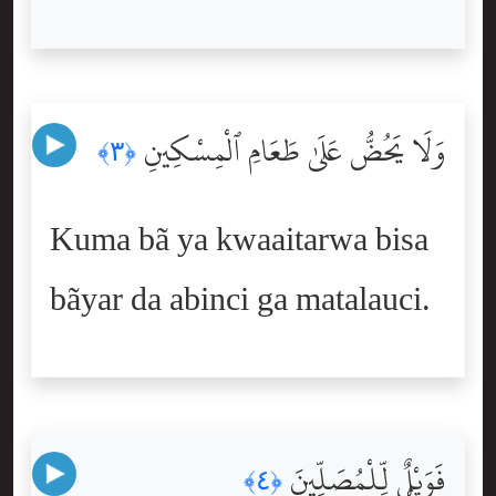
وَلَا يَحُضُّ عَلَىٰ طَعَامِ ٱلْمِسْكِينِ
﴿٣﴾
Kuma bã ya kwaaitarwa bisa
bãyar da abinci ga matalauci.
فَوَيْلٌۭ لِّلْمُصَلِّينَ
﴿٤﴾