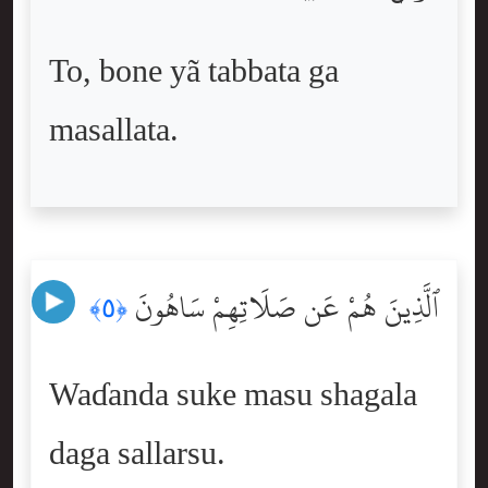
To, bone yã tabbata ga
masallata.
ٱلَّذِينَ هُمْ عَن صَلَاتِهِمْ سَاهُونَ
﴿٥﴾
Waɗanda suke masu shagala
daga sallarsu.