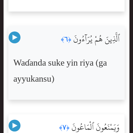
ٱلَّذِينَ هُمْ يُرَآءُونَ
﴿٦﴾
Waɗanda suke yin riya (ga
ayyukansu)
وَيَمْنَعُونَ ٱلْمَاعُونَ
﴿٧﴾