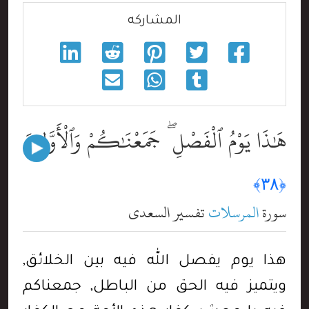
المشاركه
هَٰذَا يَوْمُ ٱلْفَصْلِ ۖ جَمَعْنَٰكُمْ وَٱلْأَوَّلِينَ
﴿٣٨﴾
سورة
المرسلات
تفسير السعدي
هذا يوم يفصل الله فيه بين الخلائق,
ويتميز فيه الحق من الباطل, جمعناكم