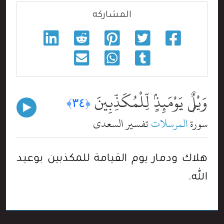
المشاركه
وَيْلٌۭ يَوْمَئِذٍۢ لِّلْمُكَذِّبِينَ
﴿٣٤﴾
سورة
المرسلات
تفسير السعدي
هلاك ودمار يوم القيامة للمكذبين بوعيد
الله.