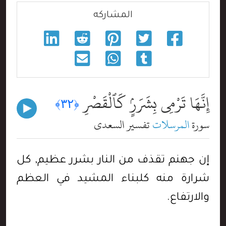
المشاركه
إِنَّهَا تَرْمِى بِشَرَرٍۢ كَٱلْقَصْرِ
﴿٣٢﴾
سورة
المرسلات
تفسير السعدي
إن جهنم تقذف من النار بشرر عظيم, كل
شرارة منه كلبناء المشيد في العظم
والارتفاع.