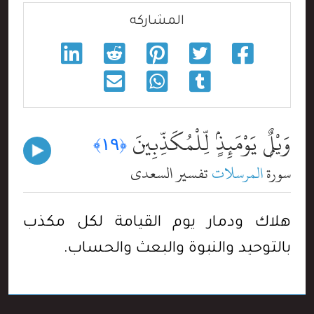
المشاركه
وَيْلٌۭ يَوْمَئِذٍۢ لِّلْمُكَذِّبِينَ
﴿١٩﴾
سورة
المرسلات
تفسير السعدي
هلاك ودمار يوم القيامة لكل مكذب
بالتوحيد والنبوة والبعث والحساب.