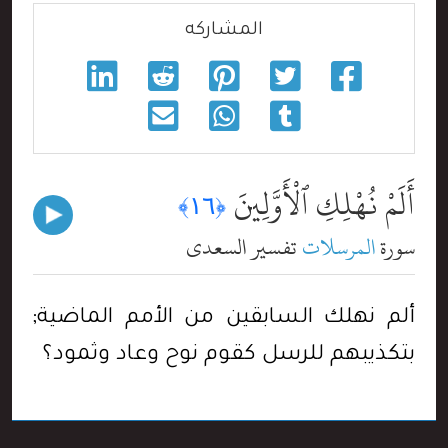
المشاركه
أَلَمْ نُهْلِكِ ٱلْأَوَّلِينَ
﴿١٦﴾
سورة
المرسلات
تفسير السعدي
ألم نهلك السابقين من الأمم الماضية;
بتكذيبهم للرسل كقوم نوح وعاد وثمود؟