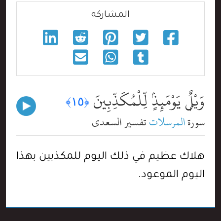
المشاركه
وَيْلٌۭ يَوْمَئِذٍۢ لِّلْمُكَذِّبِينَ
﴿١٥﴾
سورة
المرسلات
تفسير السعدي
هلاك عظيم في ذلك اليوم للمكذبين بهذا
اليوم الموعود.