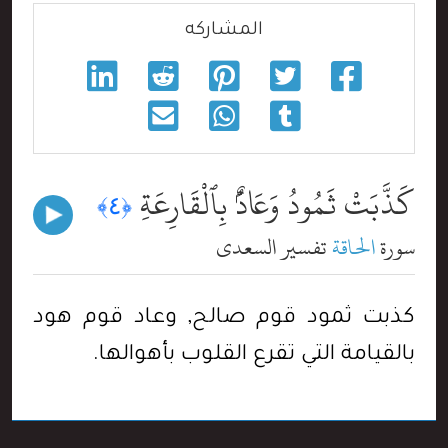
المشاركه
كَذَّبَتْ ثَمُودُ وَعَادٌۢ بِٱلْقَارِعَةِ
﴿٤﴾
سورة
الحاقة
تفسير السعدي
كذبت ثمود قوم صالح, وعاد قوم هود
بالقيامة التي تقرع القلوب بأهوالها.