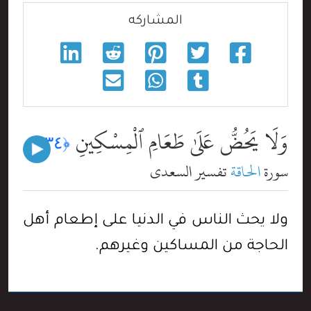
المشاركه
وَلَا يَحُضُّ عَلَىٰ طَعَامِ ٱلْمِسْكِينِ
﴿٣٤﴾
سورة
الحاقة
تفسير السعدي
ولا يحث الناس في الدنيا على إطعام أهل
الحاجة من المساكين وغيرهم.