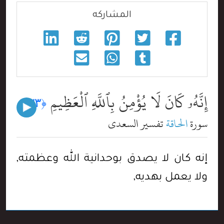
المشاركه
إِنَّهُۥ كَانَ لَا يُؤْمِنُ بِٱللَّهِ ٱلْعَظِيمِ
﴿٣٣﴾
سورة
الحاقة
تفسير السعدي
إنه كان لا يصدق بوحدانية الله وعظمته,
ولا يعمل بهديه,