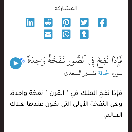
المشاركه
فَإِذَا نُفِخَ فِى ٱلصُّورِ نَفْخَةٌۭ وَٰحِدَةٌۭ
﴿١٣﴾
سورة
الحاقة
تفسير السعدي
فإذا نفخ الملك في " القرن " نفخة واحدة,
وهي النفخة الأولى التي يكون عندها هلاك
العالم,