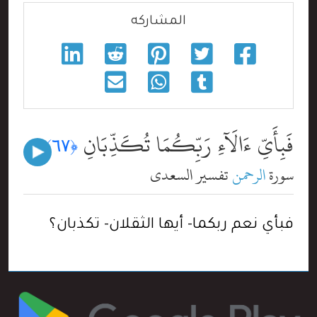
المشاركه
فَبِأَىِّ ءَالَآءِ رَبِّكُمَا تُكَذِّبَانِ
﴿٦٧﴾
سورة
الرحمن
تفسير السعدي
فبأي نعم ربكما- أيها الثقلان- تكذبان؟