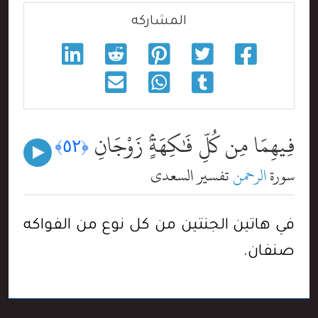
المشاركه
فِيهِمَا مِن كُلِّ فَٰكِهَةٍۢ زَوْجَانِ
﴿٥٢﴾
سورة
الرحمن
تفسير السعدي
في هاتين الجنتين من كل نوع من الفواكه
صنفان.