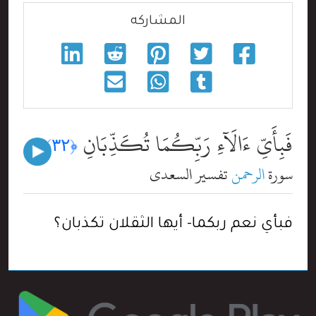
المشاركه
فَبِأَىِّ ءَالَآءِ رَبِّكُمَا تُكَذِّبَانِ
﴿٣٢﴾
سورة
الرحمن
تفسير السعدي
فبأي نعم ربكما- أيها الثقلان تكذبان؟