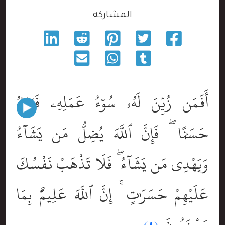
المشاركه
أَفَمَن زُيِّنَ لَهُۥ سُوٓءُ عَمَلِهِۦ فَرَءَاهُ
حَسَنًۭا ۖ فَإِنَّ ٱللَّهَ يُضِلُّ مَن يَشَآءُ
وَيَهْدِى مَن يَشَآءُ ۖ فَلَا تَذْهَبْ نَفْسُكَ
عَلَيْهِمْ حَسَرَٰتٍ ۚ إِنَّ ٱللَّهَ عَلِيمٌۢ بِمَا