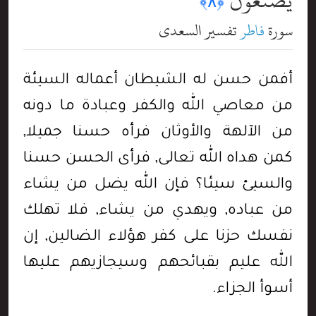
يَصْنَعُونَ
﴿٨﴾
سورة
فاطر
تفسير السعدي
أفمن حسن له الشيطان أعماله السيئة
من معاصي الله والكفر وعبادة ما دونه
من الآلهة والأوثان فرأه حسنا جميلا,
كمن هداه الله تعالى, فرأى الحسن حسنا
والسيئ سيئا؟ فإن الله يضل من يشاء
من عباده, ويهدي من يشاء, فلا تهلك
نفسك حزنا على كفر هؤلاء الضالين, إن
الله عليم بقبائحهم وسيجازيهم عليها
أسوأ الجزاء.