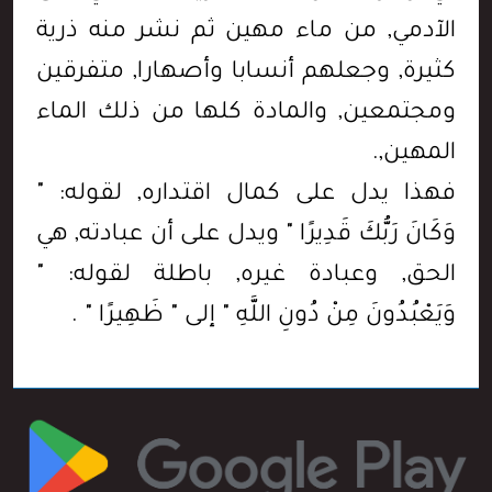
الآدمي, من ماء مهين ثم نشر منه ذرية
كثيرة, وجعلهم أنسابا وأصهارا, متفرقين
ومجتمعين, والمادة كلها من ذلك الماء
المهين,.
فهذا يدل على كمال اقتداره, لقوله: "
وَكَانَ رَبُّكَ قَدِيرًا " ويدل على أن عبادته, هي
الحق, وعبادة غيره, باطلة لقوله: "
وَيَعْبُدُونَ مِنْ دُونِ اللَّهِ " إلى " ظَهِيرًا " .