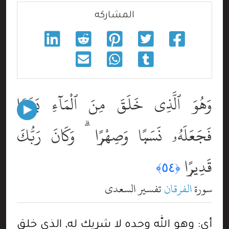
المشاركه
وَهُوَ ٱلَّذِى خَلَقَ مِنَ ٱلْمَآءِ بَشَرًۭا
فَجَعَلَهُۥ نَسَبًۭا وَصِهْرًۭا ۗ وَكَانَ رَبُّكَ
قَدِيرًۭا
﴿٥٤﴾
سورة
الفرقان
تفسير السعدي
أي: وهو الله وحده لا شريك له, الذي خلق