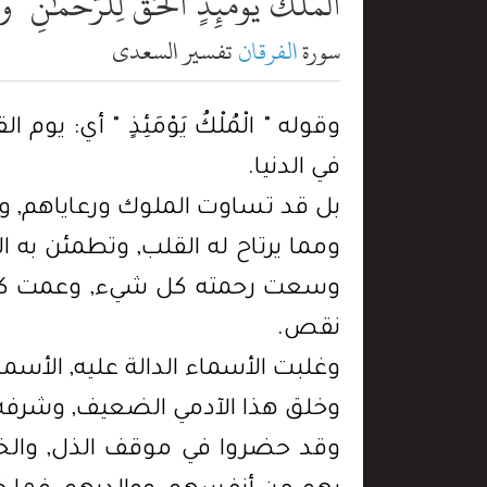
ٱلْمُلْكُ يَوْمَئِذٍ ٱلْحَقُّ لِلرَّحْمَٰنِ ۚ 
سورة
الفرقان
تفسير السعدي
وقوله " الْمُلْكُ يَوْمَئِذٍ " أي: يوم
في الدنيا.
بل قد تساوت الملوك ورعاياهم, وال
ومما يرتاح له القلب, وتطمئن به ا
وسعت رحمته كل شيء, وعمت كل حي,
نقص.
وغلبت الأسماء الدالة عليه, الأس
وخلق هذا الآدمي الضعيف, وشرفه, 
وقد حضروا في موقف الذل, والخضو