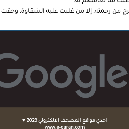
نك بما يعاملهم به.
يخرج من رحمته, إلا من غلبت عليه الشقاوة, وحقت 
احدي مواقع المصحف الالكتروني 2023 ♥
www.e-quran.com