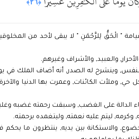
وَكَانَ يَوْمًا عَلَى ٱلْكَٰفِرِينَ عَسِيرًۭا
﴿٢٦﴾
 القيامة " الْحَقُّ لِلرَّحْمَنِ " لا يبقى لأحد من ا
أحرار, والعبيد, والأشراف وغيرهم.
لنفس, وينشرح له الصدر, أنه أضاف الملك في يوم
 وملأت الكائنات, وعمرت بها الدنيا والآخرة,
ماء الدالة على الغضب, وسبقت رحمته غضبه وغلبت
وكرمه, ليتم عليه نعمته, وليتغمده برحمته.
ع, والاستكانة بين يديه, ينتظرون ما يحكم ف