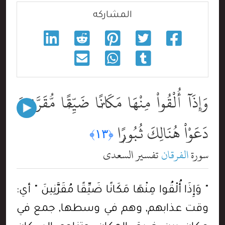
المشاركه
وَإِذَآ أُلْقُواْ مِنْهَا مَكَانًۭا ضَيِّقًۭا مُّقَرَّنِينَ
دَعَوْاْ هُنَالِكَ ثُبُورًۭا
﴿١٣﴾
سورة
الفرقان
تفسير السعدي
" وَإِذَا أُلْقُوا مِنْهَا مَكَانًا ضَيِّقًا مُقَرَّنِينَ " أي:
وقت عذابهم, وهم في وسطها, جمع في