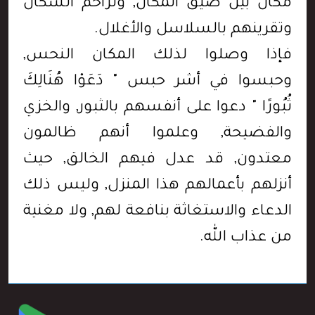
مكان بين ضيق المكان, وتزاحم السكان
وتقرينهم بالسلاسل والأغلال.
فإذا وصلوا لذلك المكان النحس,
وحبسوا في أشر حبس " دَعَوْا هُنَالِكَ
ثُبُورًا " دعوا على أنفسهم بالثبور, والخزي
والفضيحة, وعلموا أنهم ظالمون
معتدون, قد عدل فيهم الخالق, حيث
أنزلهم بأعمالهم هذا المنزل, وليس ذلك
الدعاء والاستغاثة بنافعة لهم, ولا مغنية
من عذاب الله.