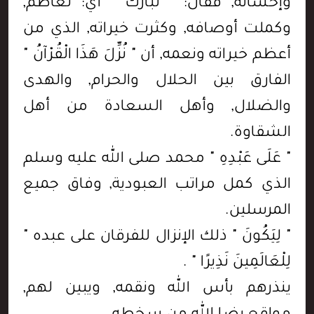
وإحسانه, فقال: " تَبَارَكَ " أي: تعاظم,
وكملت أوصافه, وكثرت خيراته, الذي من
أعظم خيراته ونعمه, أن " نُزِّلَ هَذَا الْقُرْآنُ "
الفارق بين الحلال والحرام, والهدى
والضلال, وأهل السعادة من أهل
الشقاوة.
" عَلَى عَبْدِهِ " محمد صلى الله عليه وسلم
الذي كمل مراتب العبودية, وفاق جميع
المرسلين.
" لِيَكُونَ " ذلك الإنزال للفرقان على عبده "
لِلْعَالَمِينَ نَذِيرًا " .
ينذرهم بأس الله ونقمه, ويبين لهم,