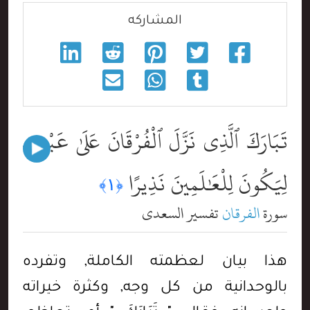
المشاركه
تَبَارَكَ ٱلَّذِى نَزَّلَ ٱلْفُرْقَانَ عَلَىٰ عَبْدِهِۦ
لِيَكُونَ لِلْعَٰلَمِينَ نَذِيرًا
﴿١﴾
سورة
الفرقان
تفسير السعدي
هذا بيان لعظمته الكاملة, وتفرده
بالوحدانية من كل وجه, وكثرة خيراته